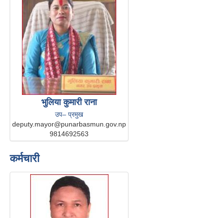
भुलिया कुमारी राना
उप– प्रमुख
deputy.mayor@punarbasmun.gov.np
9814692563
कर्मचारी