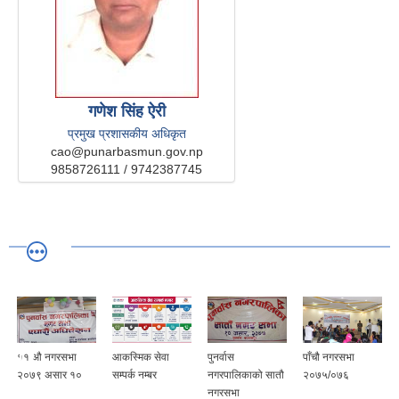
गणेश सिंह ऐरी
प्रमुख प्रशासकीय अधिकृत
cao@punarbasmun.gov.np
9858726111 / 9742387745
११ ‌औ नगरसभा
आकस्मिक सेवा
पुनर्वास
पाँचौ नगरसभा
२०७९ असार १०
सम्पर्क नम्बर
नगरपालिकाको सातौ
२०७५/०७६
नगरसभा