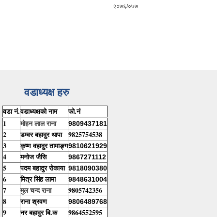
२०७६/०७७
वडाध्यक्ष हरु
वडा नं.
वडाध्यक्षको नाम
फो.नं
1
मोहन लाल राना
9809437181
2
डम्वर बहादुर थापा
9825754538
3
कृष्ण वहादुर तामाङ्ग
9810621929
4
मनोज जैसि
9867271112
5
पदम बहादुर रोकाया
9818090380
6
मित्र सिंह लामा
9848631004
7
9805742356
मुल चन्द राना
8
राना श्रवण
9806489768
9
नर बहादुर बि.क
9864552595