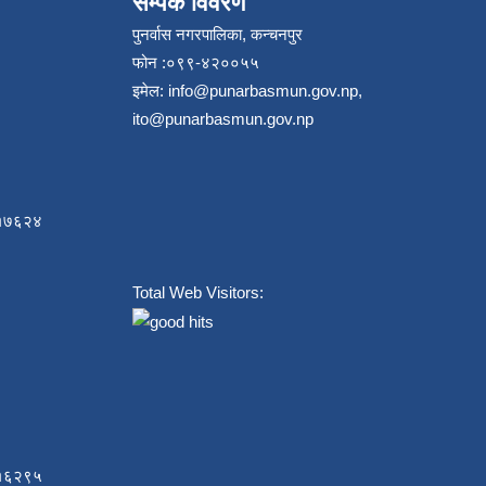
सम्पर्क विवरण
पुनर्वास नगरपालिका, कन्चनपुर
फोन :०९९-४२००५५
इमेल:
info@punarbasmun.gov.np
,
ito@punarbasmun.gov.np
८४१७६२४
Total Web Visitors:
८१६२९५