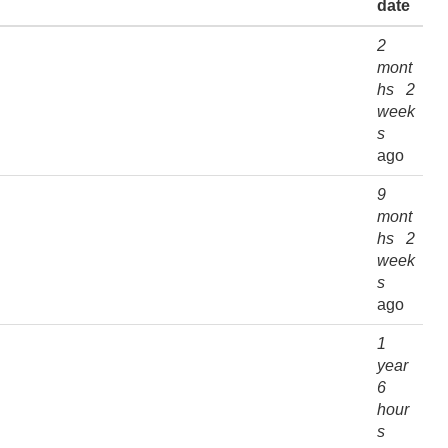
date
2
mont
hs 2
week
s
ago
9
mont
hs 2
week
s
ago
1
year
6
hour
s