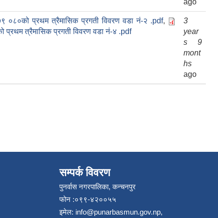
ago
०७९ ०८०को प्रथम त्रैमासिक प्रगती विवरण वडा नं-२ .pdf
,
3
ो प्रथम त्रैमासिक प्रगती विवरण वडा नं-४ .pdf
year
s 9
mont
hs
ago
सम्पर्क विवरण
पुनर्वास नगरपालिका, कन्चनपुर
फोन :०९९-४२००५५
इमेल:
info@punarbasmun.gov.np
,