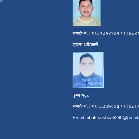
र
सम्पर्क नं. : ९८०१७१४४७१ / ९८४
सूचना अधिकारी
कृष्ण भट्ट
सम्पर्क नं. : ९८५८७७७०४३ / ९८४८
Email:
bhatt.krishna6295@gmai