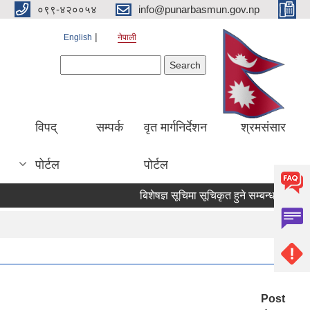
०९९-४२००५४
info@punarbasmun.gov.np
English
नेपाली
Search form
Search
।
विपद्
सम्पर्क
वृत मार्गनिर्देशन
श्रमसंसार
पोर्टल
पोर्टल
बिशेषज्ञ सूचिमा सूचिकृत हुने सम्बन्धमा ।
ब
Post