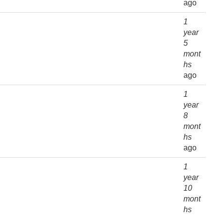
ago
1
year
5
mont
hs
ago
1
year
8
mont
hs
ago
1
year
10
mont
hs