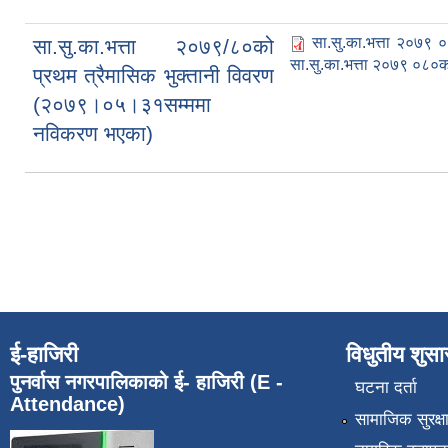
सा.सु.का.भत्ता २०७९ 
सा.सु.का.भत्ता २०७९/८०को
सा.सु.का.भत्ता २०७९ ०८०को
प्रथम त्रैमासिक भुक्तानी विवरण
(२०७९।०५।३१सम्ममा
नविकरण भएका)
Pages
ई-हाजिरी
विधुतीय शुस
पुनर्वास नगरपालिकाको ई- हाजिरी (E -
घटना दर्ता
Attendance)
सामाजिक सुरक्ष