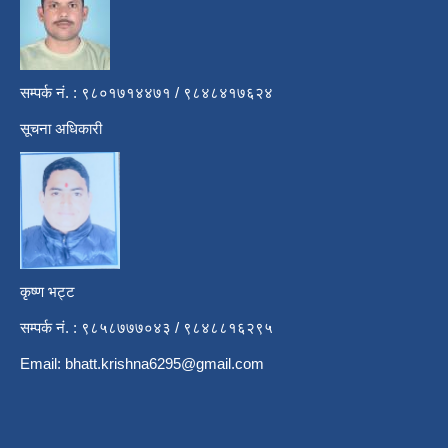
सम्पर्क नं. : ९८०१७१४४७१ / ९८४८४१७६२४
सूचना अधिकारी
कृष्ण भट्ट
सम्पर्क नं. : ९८५८७७७०४३ / ९८४८८१६२९५
Email:
bhatt.krishna6295@gmail.com