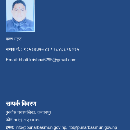
कृष्ण भट्ट
सम्पर्क नं. : ९८५८७७७०४३ / ९८४८८१६२९५
Email:
bhatt.krishna6295@gmail.com
सम्पर्क विवरण
पुनर्वास नगरपालिका, कन्चनपुर
फोन :०९९-४२००५५
इमेल:
info@punarbasmun.gov.np
,
ito@punarbasmun.gov.np