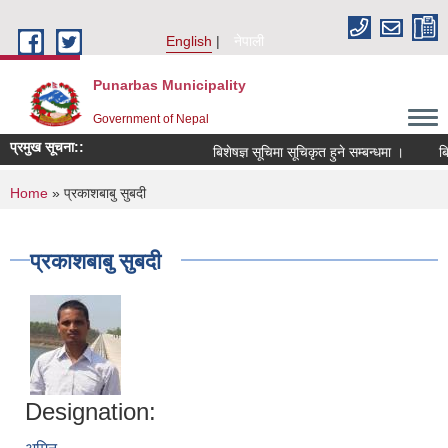
Skip to main content
English
नेपाली
Punarbas Municipality
Government of Nepal
प्रमुख सूचना::
बिशेषज्ञ सूचिमा सूचिकृत हुने सम्बन्धमा ।
बिज
You are here
Home
» प्रकाशबाबु सुबदी
प्रकाशबाबु सुबदी
Designation: