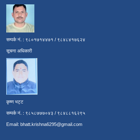
सम्पर्क नं. : ९८०१७१४४७१ / ९८४८४१७६२४
सूचना अधिकारी
कृष्ण भट्ट
सम्पर्क नं. : ९८५८७७७०४३ / ९८४८८१६२९५
Email:
bhatt.krishna6295@gmail.com