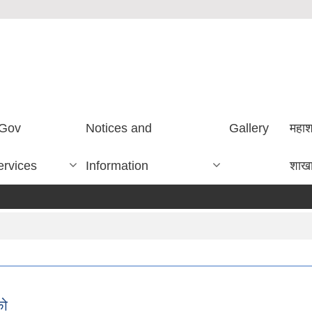
Gov
Notices and
Gallery
महा
ervices
Information
शाख
को