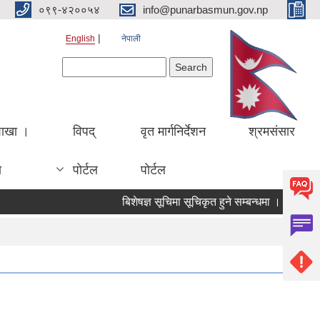
०९९-४२००५४
info@punarbasmun.gov.np
English
नेपाली
Search form
Search
शाखा ।
विपद्
वृत मार्गनिर्देशन
श्रमसंसार
ा
पोर्टल
पोर्टल
बिशेषज्ञ सूचिमा सूचिकृत हुने सम्बन्धमा ।
बिज्ञा